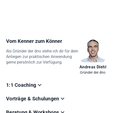
Vom Kenner zum Könner
Als Gründer der dno stehe ich dir für dein
Anliegen zur praktischen Anwendung
gerne persönlich zur Verfügung.
Andreas Diehl
Gründer der dno
1:1 Coaching
Ich nehmen mir Zeit deine Fragen zu beantworten.
Vorträge & Schulungen
Schnell, einfach, unkompliziert auch ohne
Beratungsmandat.
Wir präsentieren und erklären das Thema live auf
Beratung & Workshops
Termin buchen (€)