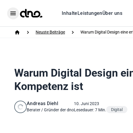
Home
Inhalte
Leistungen
Über uns
Menu
Neuste Beiträge
Warum Digital Design eine er
Home
Warum Digital Design ein
Kompetenz ist
Andreas Diehl
10. Juni 2023
Digital
Berater / Gründer der dno
Lesedauer: 7 Min.