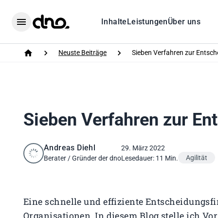
Home
Inhalte
Leistungen
Über uns
Menu
Neuste Beiträge
Sieben Verfahren zur Entsc
Home
Sieben Verfahren zur En
Andreas Diehl
29. März 2022
Agilität
Berater / Gründer der dno
Lesedauer: 11 Min.
Eine schnelle und effiziente Entscheidungsfi
Organisationen. In diesem Blog stelle ich Vo