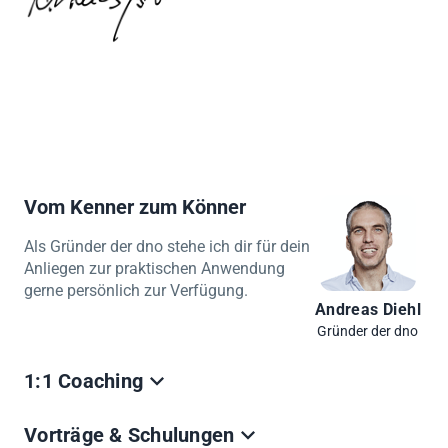
Vom Kenner zum Könner
Als Gründer der dno stehe ich dir für dein
Anliegen zur praktischen Anwendung
gerne persönlich zur Verfügung.
Andreas Diehl
Gründer der dno
1:1 Coaching
Ich nehmen mir Zeit deine Fragen zu beantworten.
Vorträge & Schulungen
Schnell, einfach, unkompliziert auch ohne