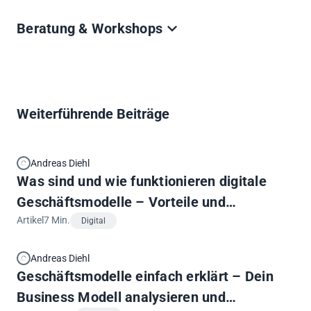
Beratungsmandat.
Wir präsentieren und erklären das Thema live auf
Beratung & Workshops
Termin buchen (€)
deinem Event in internen Mitarbeitern Lunch & Learns
oder Schulungen.
Sofern Du weiterführende Unterstützung benötigst, stell
Termin buchen
Anfrage senden
dir einen unverbindlichen Strategiecall ein, um dein
Anliegen zu besprechen.
Strategiecall buchen
Anfrage senden
Weiterführende Beiträge
Andreas Diehl
Was sind und wie funktionieren digitale
Geschäftsmodelle – Vorteile und
Potentiale
Artikel
7 Min.
Digital
Andreas Diehl
Geschäftsmodelle einfach erklärt – Dein
Business Modell analysieren und