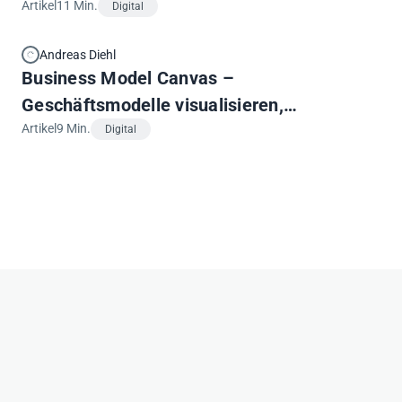
strategisch entwickeln
Artikel
11 Min.
Digital
Andreas Diehl
Business Model Canvas –
Geschäftsmodelle visualisieren,
strukturieren und diskutieren
Artikel
9 Min.
Digital