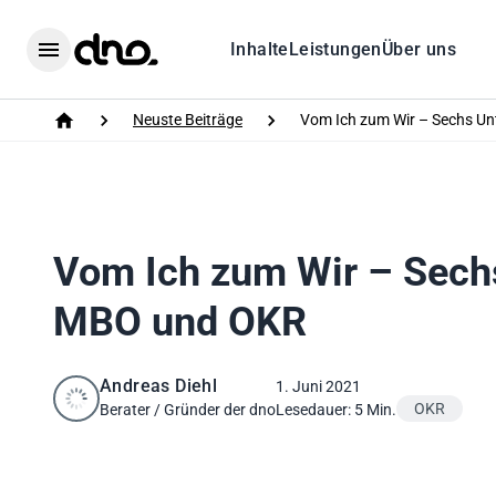
Home
Inhalte
Leistungen
Über uns
Menu
Neuste Beiträge
Vom Ich zum Wir – Sechs U
Home
Vom Ich zum Wir – Sech
MBO und OKR
Andreas Diehl
1. Juni 2021
OKR
Berater / Gründer der dno
Lesedauer: 5 Min.