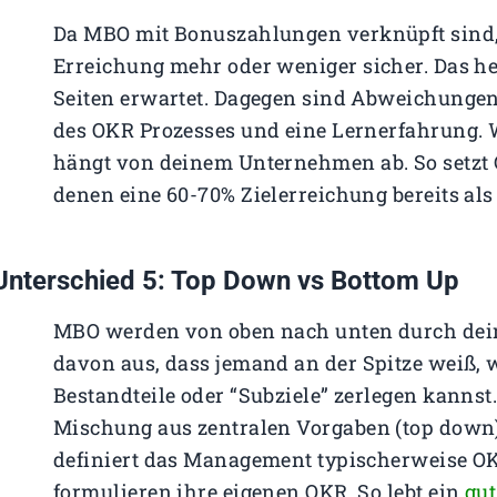
Da MBO mit Bonuszahlungen verknüpft sind, 
Erreichung mehr oder weniger sicher. Das hei
Seiten erwartet. Dagegen sind Abweichungen 
des OKR Prozesses und eine Lernerfahrung. W
hängt von deinem Unternehmen ab. So setzt Go
denen eine 60-70% Zielerreichung bereits als 
Unterschied 5: Top Down vs Bottom Up
MBO werden von oben nach unten durch deine
davon aus, dass jemand an der Spitze weiß, wa
Bestandteile oder “Subziele” zerlegen kanns
Mischung aus zentralen Vorgaben (top down)
definiert das Management typischerweise OK
formulieren ihre eigenen OKR. So lebt ein
gu