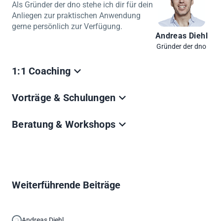
Als Gründer der dno stehe ich dir für dein
Anliegen zur praktischen Anwendung
gerne persönlich zur Verfügung.
Andreas Diehl
Gründer der dno
1:1 Coaching
Ich nehmen mir Zeit deine Fragen zu beantworten.
Vorträge & Schulungen
Schnell, einfach, unkompliziert auch ohne
Beratungsmandat.
Wir präsentieren und erklären das Thema live auf
Beratung & Workshops
Termin buchen (€)
deinem Event in internen Mitarbeitern Lunch & Learns
oder Schulungen.
Sofern Du weiterführende Unterstützung benötigst, stell
Termin buchen
Anfrage senden
dir einen unverbindlichen Strategiecall ein, um dein
Anliegen zu besprechen.
Strategiecall buchen
Anfrage senden
Weiterführende Beiträge
Andreas Diehl