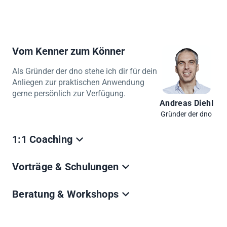
Vom Kenner zum Könner
Als Gründer der dno stehe ich dir für dein
Anliegen zur praktischen Anwendung
gerne persönlich zur Verfügung.
Andreas Diehl
Gründer der dno
1:1 Coaching
Ich nehmen mir Zeit deine Fragen zu beantworten.
Vorträge & Schulungen
Schnell, einfach, unkompliziert auch ohne
Beratungsmandat.
Wir präsentieren und erklären das Thema live auf
Beratung & Workshops
Termin buchen (€)
deinem Event in internen Mitarbeitern Lunch & Learns
oder Schulungen.
Sofern Du weiterführende Unterstützung benötigst, stell
Termin buchen
Anfrage senden
dir einen unverbindlichen Strategiecall ein, um dein