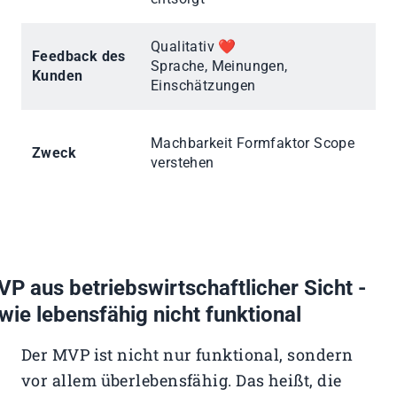
Qualitativ ❤️
Feedback des
Qua
Sprache, Meinungen,
Kunden
Za
Einschätzungen
Ak
Machbarkeit Formfaktor Scope
Zweck
En
verstehen
Ve
P aus betriebswirtschaftlicher Sicht -
wie lebensfähig nicht funktional
Der MVP ist nicht nur funktional, sondern
vor allem überlebensfähig. Das heißt, die