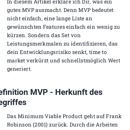
In diesem Artikel erkläre ich Dir, was ein
gutes MVP ausmacht. Denn MVP bedeutet
nicht einfach, eine lange Liste an
gewünschten Features einfach ein wenig zu
kürzen. Sondern das Set von
Leistungsmerkmalen zu identifizieren, das
dein Entwicklungsrisiko senkt, time to
market verkürzt und schnellstmöglich Wert
generiert.
efinition MVP - Herkunft des
egriffes
Das Minimum Viable Product geht auf Frank
Robinson (2001) zurück. Durch die Arbeiten