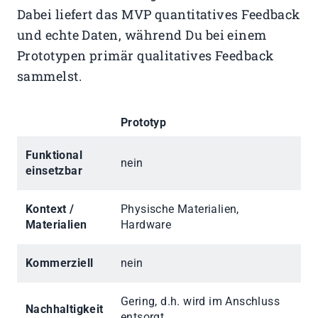
Dabei liefert das MVP quantitatives Feedback
und echte Daten, während Du bei einem
Prototypen primär qualitatives Feedback
sammelst.
Prototyp
M
Funktional
nein
ja
einsetzbar
Kontext /
Physische Materialien,
So
Materialien
Hardware
Kommerziell
nein
ja
Gering, d.h. wird im Anschluss
Hoc
Nachhaltigkeit
entsorgt
Be