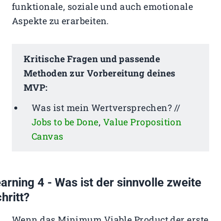
funktionale, soziale und auch emotionale
Aspekte zu erarbeiten.
Kritische Fragen und passende
Methoden zur Vorbereitung deines
MVP:
Was ist mein Wertversprechen? //
Jobs to be Done
,
Value Proposition
Canvas
arning 4 - Was ist der sinnvolle zweite
hritt?
Wenn das Minimum Viable Product der erste