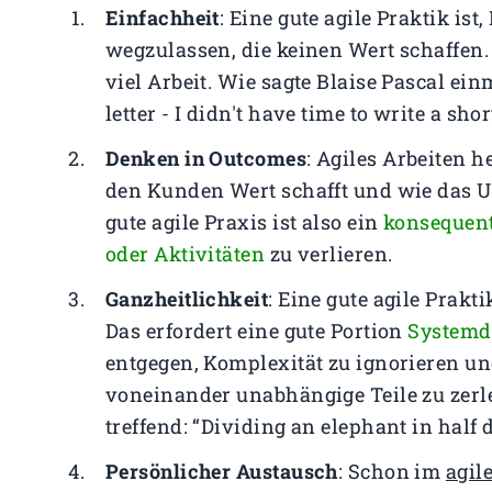
Einfachheit
: Eine gute agile Praktik is
wegzulassen, die keinen Wert schaffen. 
viel Arbeit. Wie sagte Blaise Pascal ein
letter - I didn't have time to write a sho
Denken in Outcomes
: Agiles Arbeiten 
den Kunden Wert schafft und wie das Un
gute agile Praxis ist also ein
konsequent
oder Aktivitäten
zu verlieren.
Ganzheitlichkeit
: Eine gute agile Prakt
Das erfordert eine gute Portion
Systemd
entgegen, Komplexität zu ignorieren un
voneinander unabhängige Teile zu zerle
treffend: “Dividing an elephant in half
Persönlicher Austausch
: Schon im
agil