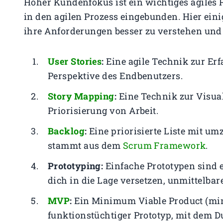
Hoher Kundenfokus ist ein wichtiges agiles
in den agilen Prozess eingebunden. Hier eini
ihre Anforderungen besser zu verstehen und 
User Stories
:
Eine agile Technik zur Er
Perspektive des Endbenutzers.
Story Mapping
:
Eine Technik zur Visua
Priorisierung von Arbeit.
Backlog
:
Eine priorisierte Liste mit u
stammt aus dem
Scrum Framework
.
Prototyping:
Einfache Prototypen sind e
dich in die Lage versetzen, unmittelb
MVP
:
Ein Minimum Viable Product (mini
funktionstüchtiger Prototyp, mit dem Du